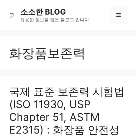
컨
소소한 BLOG
텐
메
츠
유용한 정보를 담은 블로그 입니다
로
뉴
건
너
화장품보존력
뛰
기
국제 표준 보존력 시험법
(ISO 11930, USP
Chapter 51, ASTM
E2315) : 화장품 안전성