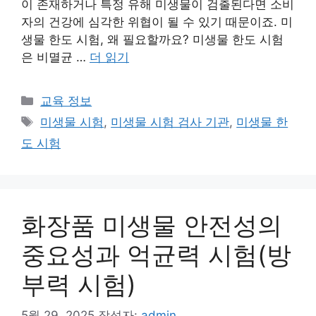
이 존재하거나 특정 유해 미생물이 검출된다면 소비
자의 건강에 심각한 위협이 될 수 있기 때문이죠. 미
생물 한도 시험, 왜 필요할까요? 미생물 한도 시험
은 비멸균 …
더 읽기
카
교육 정보
테
태
미생물 시험
,
미생물 시험 검사 기관
,
미생물 한
고
그
도 시험
리
화장품 미생물 안전성의
중요성과 억균력 시험(방
부력 시험)
5월 29, 2025
작성자:
admin