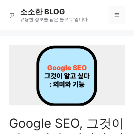
컨
소소한 BLOG
텐
메
츠
유용한 정보를 담은 블로그 입니다
로
뉴
건
너
뛰
기
Google SEO, 그것이