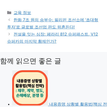
카
교육 정보
테
한화 7조 원의 승부수: 필리핀 조선소에 ‘초대형
고
투자’로 글로벌 조선업 판도 뒤흔든다!
리
전설을 잇는 심장: 페라리 812 슈퍼패스트, V12
슈퍼카의 마지막 황제인가?
함께 읽으면 좋은 글
내용증명 상황별 활용법(핵심 전