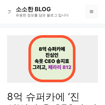
컨
소소한 BLOG
텐
메
츠
유용한 정보를 담은 블로그 입니다
로
뉴
건
너
뛰
기
8억 슈퍼카에 ‘진