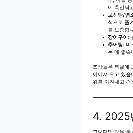
이 촉진되고
보신탕/염
식으로 즐겨
를 보충합니
장어구이:
추어탕:
미꾸
는 데 좋습
조상들은 복날에 
이어져 오고 있습니
위를 이겨내고 건
4. 20
그렇다면 많은 