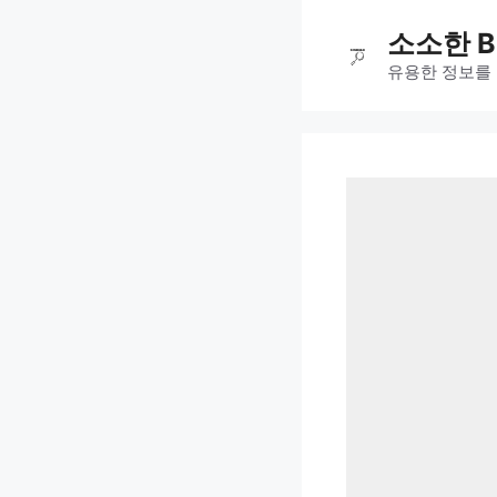
컨
소소한 B
텐
츠
유용한 정보를
로
건
너
뛰
기