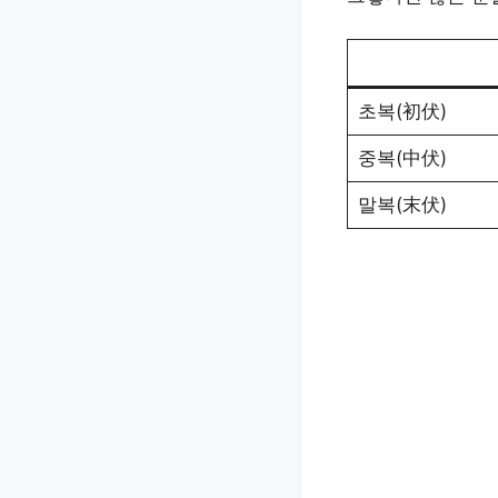
초복(初伏)
중복(中伏)
말복(末伏)