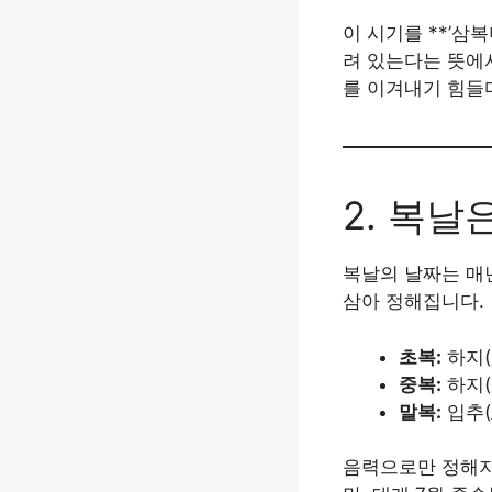
이 시기를 **’삼
려 있는다는 뜻에서
를 이겨내기 힘들
2. 복날
복날의 날짜는 매
삼아 정해집니다.
초복:
하지(
중복:
하지(
말복:
입추(
음력으로만 정해지