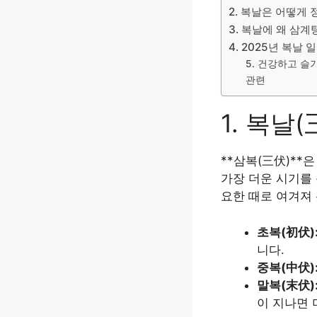
2. 복날은 어떻게 
3. 복날에 왜 삼
4. 2025년 복날 
5. 건강하고 슬
관련
1. 복날
**삼복(三伏)**은
가장 더운 시기를
요한 때로 여겨져
초복(初伏)
니다.
중복(中伏)
말복(末伏)
이 지나면 