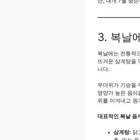
만, 대개 7월 중
3. 복날
복날에는 전통적으
뜨거운 삼계탕을 먹
니다.
무더위가 기승을 
영양가 높은 음식을
위를 이겨내고 원
대표적인 복날 음식
삼계탕:
닭고
추, 마늘 