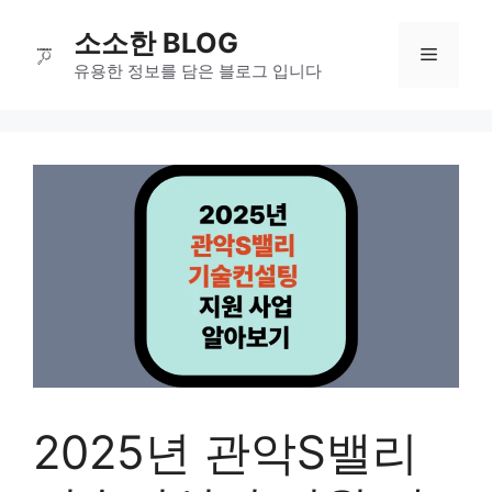
컨
소소한 BLOG
텐
메
츠
유용한 정보를 담은 블로그 입니다
로
뉴
건
너
뛰
기
2025년 관악S밸리