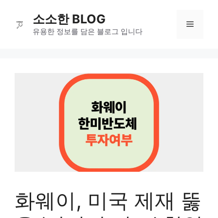
컨
소소한 BLOG
텐
메
츠
유용한 정보를 담은 블로그 입니다
로
뉴
건
너
뛰
기
화웨이, 미국 제재 뚫