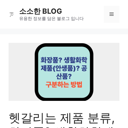
컨
소소한 BLOG
텐
메
츠
유용한 정보를 담은 블로그 입니다
로
뉴
건
너
뛰
기
헷갈리는 제품 분류,