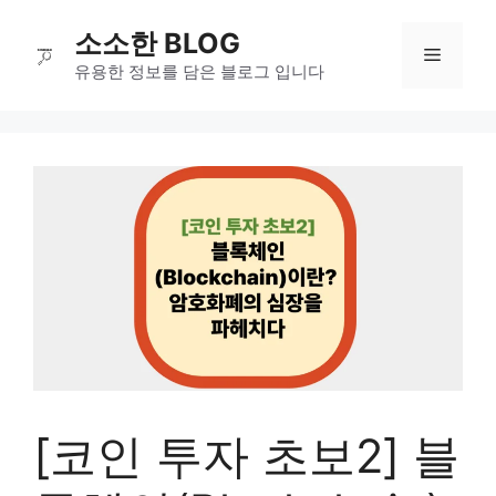
컨
소소한 BLOG
텐
메
츠
유용한 정보를 담은 블로그 입니다
로
뉴
건
너
뛰
기
[코인 투자 초보2] 블