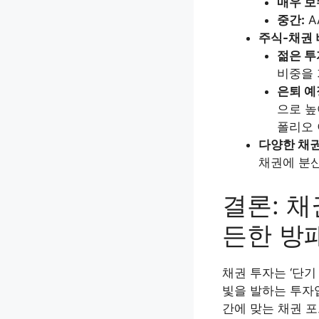
매우 보
중간:
A
주식-채권 
젊은 투
비중을 
은퇴 예
으로 높
폴리오 
다양한 채권
채권에 분산
결론: 
든한 방
채권 투자는 ‘단기
빛을 발하는 투자
간에 맞는 채권 