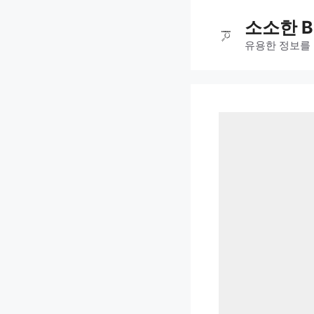
컨
소소한 B
텐
츠
유용한 정보를
로
건
너
뛰
기