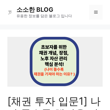
컨
소소한 BLOG
텐
메
츠
유용한 정보를 담은 블로그 입니다
로
뉴
건
너
뛰
기
[채권 투자 입문1] 나