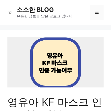
컨
소소한 BLOG
텐
메
츠
유용한 정보를 담은 블로그 입니다
로
뉴
건
너
뛰
기
영유아 KF 마스크 인