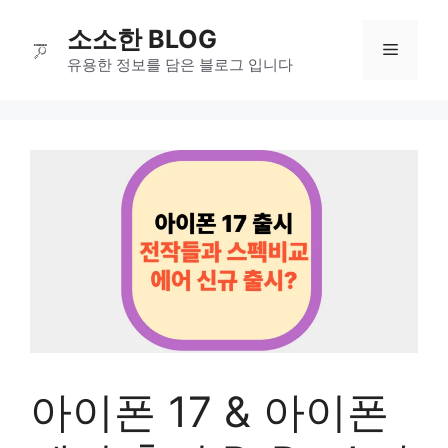
컨
소소한 BLOG
텐
메
츠
유용한 정보를 담은 블로그 입니다
로
뉴
건
너
뛰
기
아이폰 17 & 아이폰