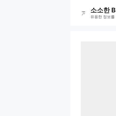
컨
소소한 B
텐
츠
유용한 정보를
로
건
너
뛰
기