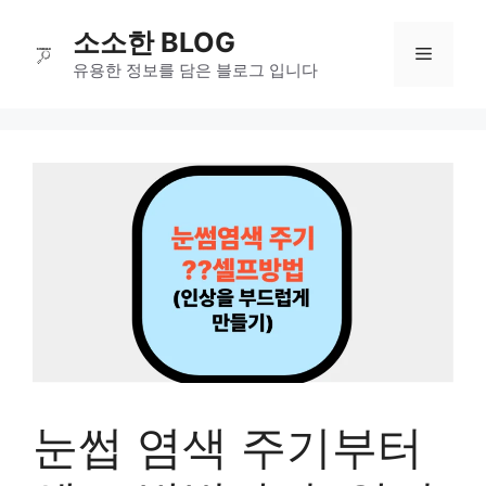
컨
소소한 BLOG
텐
메
츠
유용한 정보를 담은 블로그 입니다
로
뉴
건
너
뛰
기
눈썹 염색 주기부터